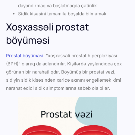
dayandırmaq və başlatmaqda çətinlik
Sidik kisəsini tamamilə boşalda bilməmək
Xoşxassəli prostat
böyüməsi
Prostat böyüməsi
, “xoşxassəli prostat hiperplaziyası
(BPH)” olaraq da adlandırılır. Kişilərdə yaşlandıqca çox
görünən bir narahatlıqdır. Böyümüş bir prostat vəzi,
sidiyin sidik kisəsindən xaricə axınını əngəlləmək kimi
narahat edici sidik simptomlarına səbəb ola bilər.