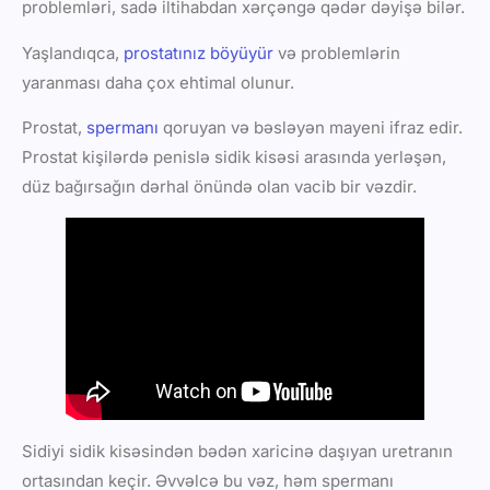
problemləri, sadə iltihabdan xərçəngə qədər dəyişə bilər.
Yaşlandıqca,
prostatınız böyüyür
və problemlərin
yaranması daha çox ehtimal olunur.
Prostat,
spermanı
qoruyan və bəsləyən mayeni ifraz edir.
Prostat kişilərdə penislə sidik kisəsi arasında yerləşən,
düz bağırsağın dərhal önündə olan vacib bir vəzdir.
Sidiyi sidik kisəsindən bədən xaricinə daşıyan uretranın
ortasından keçir. Əvvəlcə bu vəz, həm spermanı