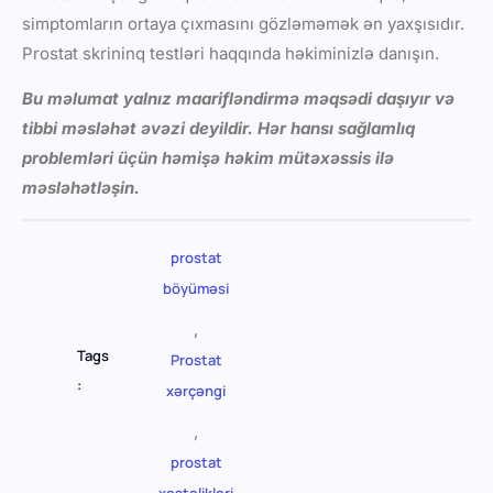
simptomların ortaya çıxmasını gözləməmək ən yaxşısıdır.
Prostat skrininq testləri haqqında həkiminizlə danışın.
Bu məlumat yalnız maarifləndirmə məqsədi daşıyır və
tibbi məsləhət əvəzi deyildir. Hər hansı sağlamlıq
problemləri üçün həmişə həkim mütəxəssis ilə
məsləhətləşin.
prostat
böyüməsi
,
Tags
Prostat
:
xərçəngi
,
prostat
xəstəlikləri