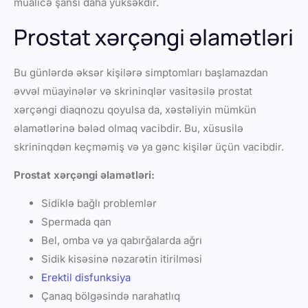
müalicə şansı daha yüksəkdir.
Prostat xərçəngi əlamətləri
Bu günlərdə əksər kişilərə simptomları başlamazdan
əvvəl müayinələr və skrininqlər vasitəsilə prostat
xərçəngi diaqnozu qoyulsa da, xəstəliyin mümkün
əlamətlərinə bələd olmaq vacibdir. Bu, xüsusilə
skrininqdən keçməmiş və ya gənc kişilər üçün vacibdir.
Prostat xərçəngi əlamətləri:
Sidiklə bağlı problemlər
Spermada qan
Bel, omba və ya qabırğalarda ağrı
Sidik kisəsinə nəzarətin itirilməsi
Erektil disfunksiya
Çanaq bölgəsində narahatlıq