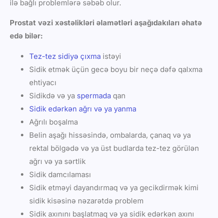
ilə bağlı problemlərə səbəb olur.
Prostat vəzi xəstəlikləri əlamətləri aşağıdakıları əhatə
edə bilər:
Tez-tez sidiyə çıxma
istəyi
Sidik etmək üçün gecə boyu bir neçə dəfə qalxma
ehtiyacı
Sidikdə və ya
spermada
qan
Sidik edərkən ağrı və ya yanma
Ağrılı boşalma
Belin aşağı hissəsində, ombalarda, çanaq və ya
rektal bölgədə və ya üst budlarda tez-tez görülən
ağrı və ya sərtlik
Sidik damcılaması
Sidik etməyi dayandırmaq və ya gecikdirmək kimi
sidik kisəsinə nəzarətdə problem
Sidik axınını başlatmaq və ya sidik edərkən axını