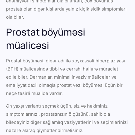
əhəmiyyətli simptomlar ola bilərkən, çox böyümüş
prostatı olan digər kişilərdə yalnız kiçik sidik simptomları
ola bilər.
Prostat böyüməsi
müalicəsi
Prostat böyüməsi, digər adı ilə xoşxassəli hiperplaziyası
(BPH) müalicəsində tibbi və cərrahi həllərə müraciət
edilə bilər. Dərmanlar, minimal invaziv müalicələr və
əməliyyat daxil olmaqla prostat vəzi böyüməsi üçün bir
neçə təsirli müalicə vardır.
Ən yaxşı variantı seçmək üçün, siz və həkiminiz
simptomlarınızı, prostatınızın ölçüsünü, sahib ola
biləcəyiniz digər sağlamlıq vəziyyətlərini və seçimlərinizi
nəzərə alaraq qiymətləndirməlisiniz.