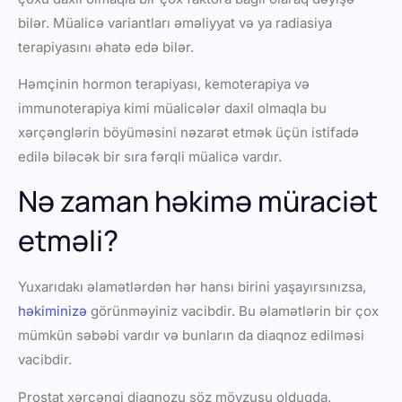
bilər. Müalicə variantları əməliyyat və ya radiasiya
terapiyasını əhatə edə bilər.
Həmçinin hormon terapiyası, kemoterapiya və
immunoterapiya kimi müalicələr daxil olmaqla bu
xərçənglərin böyüməsini nəzarət etmək üçün istifadə
edilə biləcək bir sıra fərqli müalicə vardır.
Nə zaman həkimə müraciət
etməli?
Yuxarıdakı əlamətlərdən hər hansı birini yaşayırsınızsa,
həkiminizə
görünməyiniz vacibdir. Bu əlamətlərin bir çox
mümkün səbəbi vardır və bunların da diaqnoz edilməsi
vacibdir.
Prostat xərçəngi diaqnozu söz mövzusu olduqda,