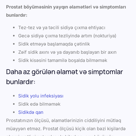
Prostat böyüməsinin yayqın əlamətləri və simptomları
bunlardır:
Tez-tez və ya təcili sidiyə çıxma ehtiyacı
Gecə sidiyə çıxma tezliyində artım (nokturiya)
Sidik etməyə başlamaqda çətinlik
Zəif sidik axını və ya dayanıb başlayan bir axın
Sidik kisəsini tamamilə boşalda bilməmək
Daha az görülən əlamət və simptomlar
bunlardır:
Sidik yolu infeksiyası
Sidik edə bilməmək
Sidikdə qan
Prostatınızın ölçüsü, əlamətlərinizin ciddiliyini mütləq
müəyyən etməz. Prostat ölçüsü kiçik olan bəzi kişilərdə