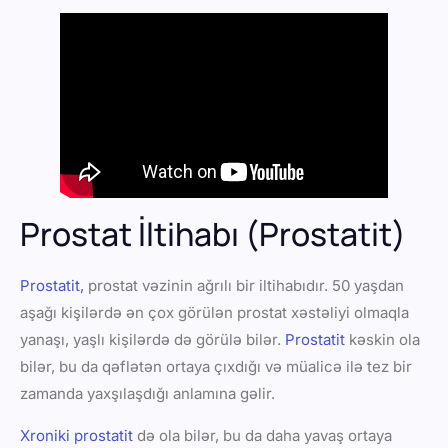
Prostat İltihabı (Prostatit)
Prostatit,
prostat vəzinin ağrılı bir iltihabıdır. 50 yaşdan
aşağı kişilərdə ən çox görülən prostat xəstəliyi olmaqla
yanaşı, yaşlı kişilərdə də görülə bilər.
Prostatit
kəskin ola
bilər, bu da qəflətən ortaya çıxdığı və müalicə ilə tez bir
zamanda yaxşılaşdığı anlamına gəlir.
Xroniki prostatit
də ola bilər, bu da daha yavaş ortaya