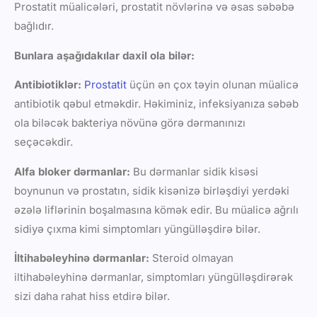
Prostatit müalicələri, prostatit növlərinə və əsas səbəbə
bağlıdır.
Bunlara aşağıdakılar daxil ola bilər:
Antibiotiklər:
Prostatit
üçün ən çox təyin olunan müalicə
antibiotik qəbul etməkdir. Həkiminiz, infeksiyanıza səbəb
ola biləcək bakteriya növünə görə dərmanınızı
seçəcəkdir.
Alfa bloker dərmanlar:
Bu dərmanlar sidik kisəsi
boynunun və prostatın, sidik kisənizə birləşdiyi yerdəki
əzələ liflərinin boşalmasına kömək edir. Bu müalicə ağrılı
sidiyə çıxma kimi simptomları yüngülləşdirə bilər.
İltihabəleyhinə dərmanlar:
Steroid olmayan
iltihabəleyhinə dərmanlar, simptomları yüngülləşdirərək
sizi daha rahat hiss etdirə bilər.