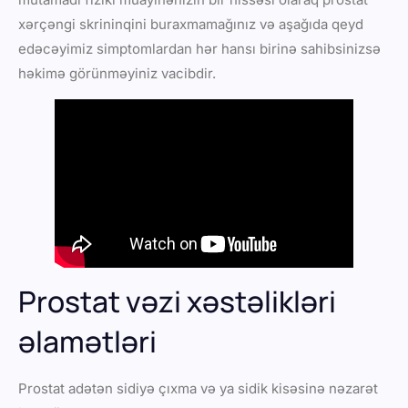
xərçəngi skrininqini buraxmamağınız və aşağıda qeyd
edəcəyimiz simptomlardan hər hansı birinə sahibsinizsə
həkimə görünməyiniz vacibdir.
Prostat vəzi xəstəlikləri
əlamətləri
Prostat adətən sidiyə çıxma və ya sidik kisəsinə nəzarət