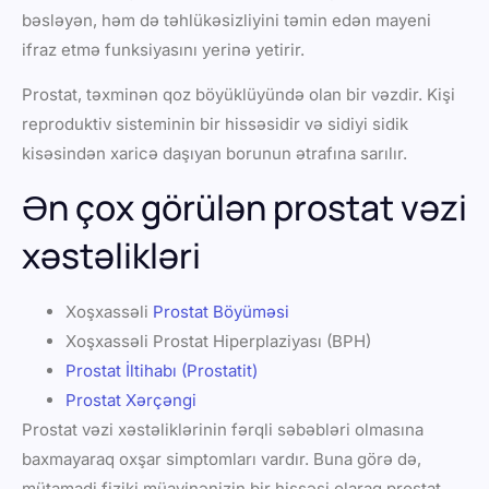
bəsləyən, həm də təhlükəsizliyini təmin edən mayeni
ifraz etmə funksiyasını yerinə yetirir.
Prostat, təxminən qoz böyüklüyündə olan bir vəzdir. Kişi
reproduktiv sisteminin bir hissəsidir və sidiyi sidik
kisəsindən xaricə daşıyan borunun ətrafına sarılır.
Ən çox görülən prostat vəzi
xəstəlikləri
Xoşxassəli
Prostat Böyüməsi
Xoşxassəli Prostat Hiperplaziyası (BPH)
Prostat İltihabı (Prostatit)
Prostat Xərçəngi
Prostat vəzi xəstəliklərinin fərqli səbəbləri olmasına
baxmayaraq oxşar simptomları vardır. Buna görə də,
mütamadi fiziki müayinənizin bir hissəsi olaraq prostat