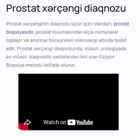
Prostat xərçəngi diaqnozu
Prostat xərçənginin diaqnozu üçün qızıl standart,
prostat
biopsiyasıdır
, prostat toxumasından kiçik nümunələr
toplayır və anormal hüceyrələri mikroskop altında təsbit
edir. Prostat xərçəngi diaqnozunda, müasir urologiyada
ən müasir diaqnostik vasitələrdən biri olan Füzyon
Biopsiya metodu istifadə olunur.