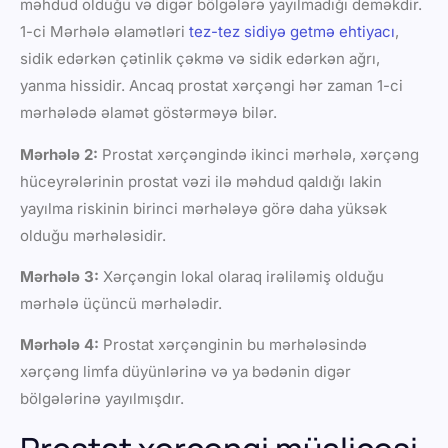
məhdud olduğu və digər bölgələrə yayılmadığı deməkdir.
1-ci Mərhələ əlamətləri
tez-tez sidiyə getmə ehtiyacı
,
sidik edərkən çətinlik çəkmə və sidik edərkən ağrı,
yanma hissidir. Ancaq prostat xərçəngi hər zaman 1-ci
mərhələdə əlamət göstərməyə bilər.
Mərhələ 2:
Prostat xərçəngində ikinci mərhələ, xərçəng
hüceyrələrinin prostat vəzi ilə məhdud qaldığı lakin
yayılma riskinin birinci mərhələyə görə daha yüksək
olduğu mərhələsidir.
Mərhələ 3:
Xərçəngin lokal olaraq irəliləmiş olduğu
mərhələ üçüncü mərhələdir.
Mərhələ 4:
Prostat xərçənginin bu mərhələsində
xərçəng limfa düyünlərinə və ya bədənin digər
bölgələrinə yayılmışdır.