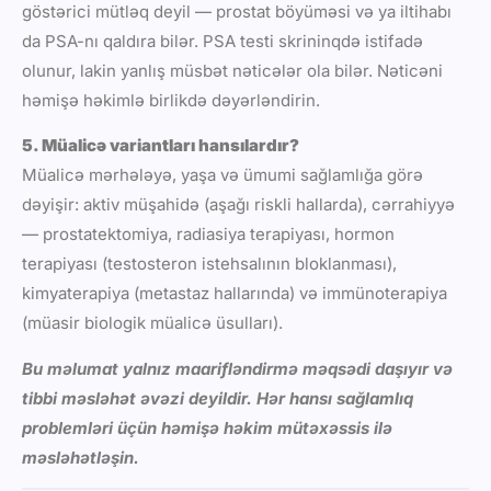
göstərici mütləq deyil — prostat böyüməsi və ya iltihabı
da PSA-nı qaldıra bilər. PSA testi skrininqdə istifadə
olunur, lakin yanlış müsbət nəticələr ola bilər. Nəticəni
həmişə həkimlə birlikdə dəyərləndirin.
5. Müalicə variantları hansılardır?
Müalicə mərhələyə, yaşa və ümumi sağlamlığa görə
dəyişir: aktiv müşahidə (aşağı riskli hallarda), cərrahiyyə
— prostatektomiya, radiasiya terapiyası, hormon
terapiyası (testosteron istehsalının bloklanması),
kimyaterapiya (metastaz hallarında) və immünoterapiya
(müasir biologik müalicə üsulları).
Bu məlumat yalnız maarifləndirmə məqsədi daşıyır və
tibbi məsləhət əvəzi deyildir. Hər hansı sağlamlıq
problemləri üçün həmişə həkim mütəxəssis ilə
məsləhətləşin.