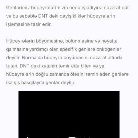
Genlərimiz hüceyrələrimizin necə işlədiyinə nəzarət edir
və bu səbəblə DNT dəki dəyişikliklər hüceyrələrin
işləməsinə təsir edir.
Hüceyrələrin böyüməsinə, bölünməsinə və həyatta
qalmasına yardımçı olan spesifik genlərə onkogenlər
deyilir. Normalda hüceyrə böyüməsini nəzarət altında
tutan, DNT dəki xətaları təmir edə bilən və ya
hüceyrələrin doğru zamanda öləsini təmin edən genlərə
isə şiş basqılayıcı genlər deyilir.