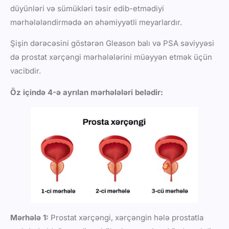
düyünləri və sümükləri təsir edib-etmədiyi
mərhələləndirmədə ən əhəmiyyətli meyarlardır.
Şişin dərəcəsini göstərən Gleason balı və PSA səviyyəsi
də prostat xərçəngi mərhələlərini müəyyən etmək üçün
vacibdir.
Öz içində 4-ə ayrılan mərhələləri belədir:
Mərhələ 1:
Prostat xərçəngi, xərçəngin hələ prostatla