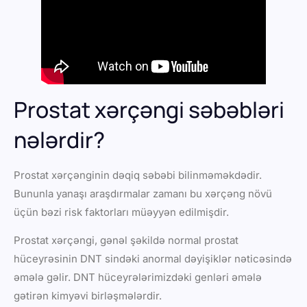
Prostat xərçəngi səbəbləri
nələrdir?
Prostat xərçənginin dəqiq səbəbi bilinməməkdədir.
Bununla yanaşı araşdırmalar zamanı bu xərçəng növü
üçün bəzi risk faktorları müəyyən edilmişdir.
Prostat xərçəngi, gənəl şəkildə normal prostat
hüceyrəsinin DNT sindəki anormal dəyişiklər nəticəsində
əmələ gəlir. DNT hüceyrələrimizdəki genləri əmələ
gətirən kimyəvi birləşmələrdir.