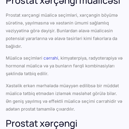
Prostat xərçəngi müalicəsi
Prostat xərçəngi müalicə seçimləri, xərçəngin böyümə
sürətinə, yayılmasına və xəstənin ümumi sağlamlıq
vəziyyətinə görə dəyişir. Bunlardan əlavə müalicəsin
potensial yararlarına və əlavə təsirləri kimi fakorlara da
bağlıdır.
Müalicə seçimləri
cərrahi
, kimyaterpiya, radyoterapiya və
hormonal müalicə və ya bunların fərqli kombinasiyları
şəklində tətbiq edilir.
Xəstəlik erkən mərhələdə müəyyən edilibsə bir müddət
müalicə tətbiq etmədən izləmək məsləhət görülə bilər.
Ən geniş yayılmış və effektli müalicə seçimi cərrahidir və
adətən prostat tamamilə çıxardılır.
Prostat xərçəngi