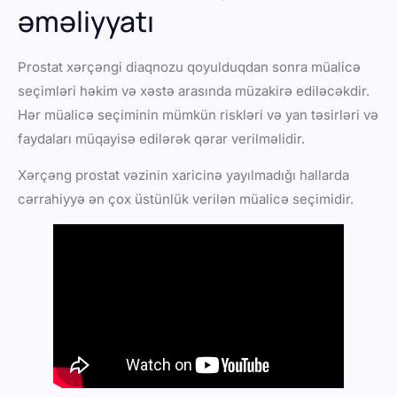
əməliyyatı
Prostat xərçəngi diaqnozu qoyulduqdan sonra müalicə
seçimləri həkim və xəstə arasında müzakirə ediləcəkdir.
Hər müalicə seçiminin mümkün riskləri və yan təsirləri və
faydaları müqayisə edilərək qərar verilməlidir.
Xərçəng prostat vəzinin xaricinə yayılmadığı hallarda
cərrahiyyə ən çox üstünlük verilən müalicə seçimidir.