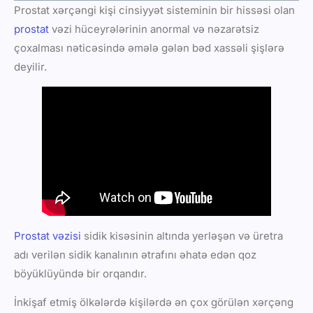
Prostat xərçəngi kişi cinsiyyət sisteminin bir hissəsi olan
prostat
vəzi hüceyrələrinin anormal və nəzarətsiz
çoxalması nəticəsində əmələ gələn bəd xassəli şişlərə
deyilir.
Prostat vəzisi
sidik kisəsinin altında yerləşən və üretra
adı verilən sidik kanalının ətrafını əhatə edən qoz
böyüklüyündə bir orqandır.
İnkişaf etmiş ölkələrdə kişilərdə ən çox görülən xərçəng