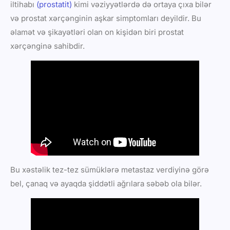
iltihabı
(prostatit)
kimi vəziyyətlərdə də ortaya çıxa bilər
və prostat xərçənginin aşkar simptomları deyildir. Bu
əlamət və şikayətləri olan on kişidən biri prostat
xərçənginə sahibdir.
Bu xəstəlik tez-tez sümüklərə metastaz verdiyinə görə
bel, çanaq və ayaqda şiddətli ağrılara səbəb ola bilər.