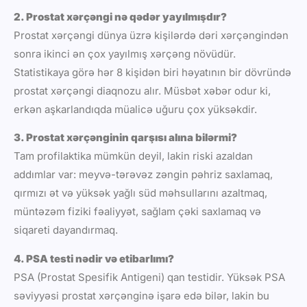
2. Prostat xərçəngi nə qədər yayılmışdır?
Prostat xərçəngi dünya üzrə kişilərdə dəri xərçəngindən
sonra ikinci ən çox yayılmış xərçəng növüdür.
Statistikaya görə hər 8 kişidən biri həyatının bir dövründə
prostat xərçəngi diaqnozu alır. Müsbət xəbər odur ki,
erkən aşkarlandıqda müalicə uğuru çox yüksəkdir.
3. Prostat xərçənginin qarşısı alına bilərmi?
Tam profilaktika mümkün deyil, lakin riski azaldan
addımlar var: meyvə-tərəvəz zəngin pəhriz saxlamaq,
qırmızı ət və yüksək yağlı süd məhsullarını azaltmaq,
müntəzəm fiziki fəaliyyət, sağlam çəki saxlamaq və
siqareti dayandırmaq.
4. PSA testi nədir və etibarlımı?
PSA (Prostat Spesifik Antigeni) qan testidir. Yüksək PSA
səviyyəsi prostat xərçənginə işarə edə bilər, lakin bu