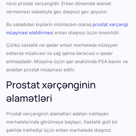
növü prostat xərçəngidir. Erkən dönəmdə əlamət
verməməsi səbəbiylə gec diaqnoz gec qoyulur.
Bu səbəbdən kişilərin müntəzəm olaraq
prostat xərçəngi
müayinəsi elətdirməsi
erkən diaqnoz üçün önəmlidir.
Çünkü xəstəlik nə qədər erkən mərhələdə müəyyən
edilərsə müalicəsi və sağ qalma dərəcəsi o qədər
artmaqdadır. Müayinə üçün qan analizində PSA baxılır və
analdan prostat müayinəsi edilir.
Prostat xərçənginin
əlamətləri
Prostat xərçənginin əlamətləri adətən irəliləyən
mərhələlərində görülməyə başlayır. Xəstəlik gizli bir
şəkildə irəlilədiyi üçün erkən mərhələdə diaqnoz