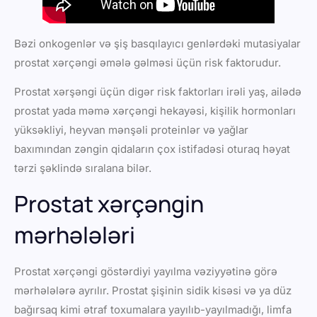
Bəzi onkogenlər və şiş basqılayıcı genlərdəki mutasiyalar
prostat xərçəngi əmələ gəlməsi üçün risk faktorudur.
Prostat xərşəngi üçün digər risk faktorları irəli yaş, ailədə
prostat yada məmə xərçəngi hekayəsi, kişilik hormonları
yüksəkliyi, heyvan mənşəli proteinlər və yağlar
baxımından zəngin qidaların çox istifadəsi oturaq həyat
tərzi şəklində sıralana bilər.
Prostat xərçəngin
mərhələləri
Prostat xərçəngi göstərdiyi yayılma vəziyyətinə görə
mərhələlərə ayrılır. Prostat şişinin sidik kisəsi və ya düz
bağırsaq kimi ətraf toxumalara yayılıb-yayılmadığı, limfa