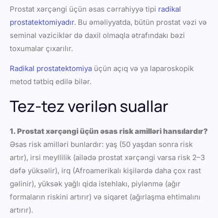
Prostat xərçəngi üçün əsas cərrahiyyə tipi
radikal
prostatektomiyadır
. Bu əməliyyatda, bütün prostat vəzi və
seminal vəziciklər də daxil olmaqla ətrafındakı bəzi
toxumalar çıxarılır.
Radikal prostatektomiya
üçün açıq və ya laparoskopik
metod tətbiq edilə bilər.
Tez-tez verilən suallar
1. Prostat xərçəngi üçün əsas risk amilləri hansılardır?
Əsas risk amilləri bunlardır: yaş (50 yaşdan sonra risk
artır), irsi meyllilik (ailədə prostat xərçəngi varsa risk 2–3
dəfə yüksəlir), irq (Afroamerikalı kişilərdə daha çox rast
gəlinir), yüksək yağlı qida istehlakı, piylənmə (ağır
formaların riskini artırır) və siqaret (ağırlaşma ehtimalını
artırır).