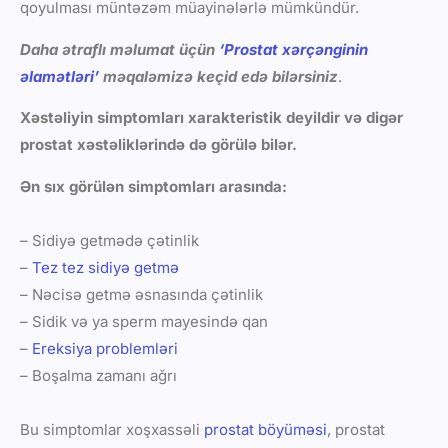
qoyulması müntəzəm müayinələrlə mümkündür.
Daha ətraflı məlumat üçün
‘Prostat xərçənginin
əlamətləri’
məqaləmizə keçid edə bilərsiniz
.
Xəstəliyin simptomları xarakteristik deyildir və digər
prostat xəstəliklərində də görülə bilər.
Ən sıx görülən simptomları arasında:
– Sidiyə getmədə çətinlik
–
Tez tez sidiyə getmə
– Nəcisə getmə əsnasında çətinlik
– Sidik və ya sperm mayesində qan
–
Ereksiya problemləri
– Boşalma zamanı ağrı
Bu simptomlar xoşxassəli
prostat böyüməsi
, prostat