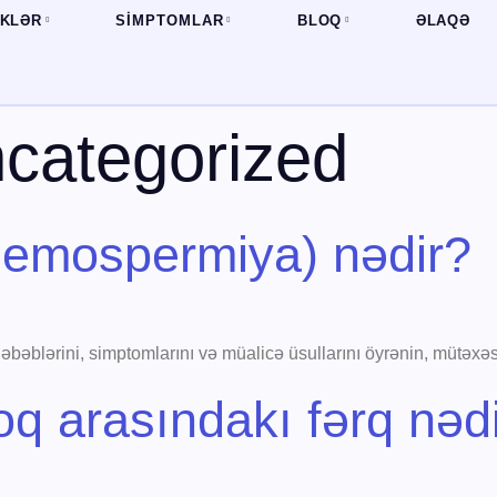
İKLƏR
SIMPTOMLAR
BLOQ
ƏLAQƏ
categorized
emospermiya) nədir?
əblərini, simptomlarını və müalicə üsullarını öyrənin, mütəxəs
oq arasındakı fərq nəd