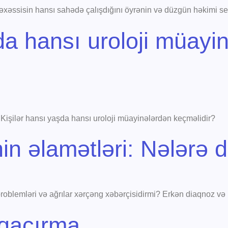
təxəssisin hansı sahədə çalışdığını öyrənin və düzgün həkimi se
da hansı uroloji müayi
. Kişilər hansı yaşda hansı uroloji müayinələrdən keçməlidir?
in əlamətləri: Nələrə 
 problemləri və ağrılar xərçəng xəbərçisidirmi? Erkən diaqnoz və 
 qaçırma