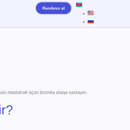
Randevu al
sis məsləhəti üçün bizimlə əlaqə saxlayın.
ir?