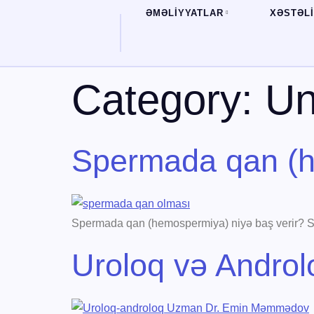
ƏMƏLİYYATLAR
XƏSTƏL
Category:
Un
Spermada qan (h
Spermada qan (hemospermiya) niyə baş verir? Səb
Uroloq və Androl