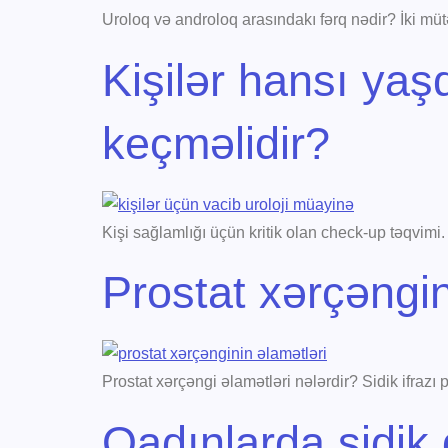
Uroloq və androloq arasındakı fərq nədir? İki mü
Kişilər hansı yaş
keçməlidir?
Kişi sağlamlığı üçün kritik olan check-up təqvimi
Prostat xərçəngin
Prostat xərçəngi əlamətləri nələrdir? Sidik ifrazı
Qadınlarda sidik