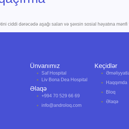
ini ciddi dərəcədə aşağı salan və şəxsin sosial həyatına mənfi 
Ünvanımız
Keçidlər
Saf Hospital
Əməliyyatl
Liv Bona Dea Hospital
Haqqımda
Əlaqə
Bloq
+994 70 529 66 69
Əlaqə
info@androloq.com