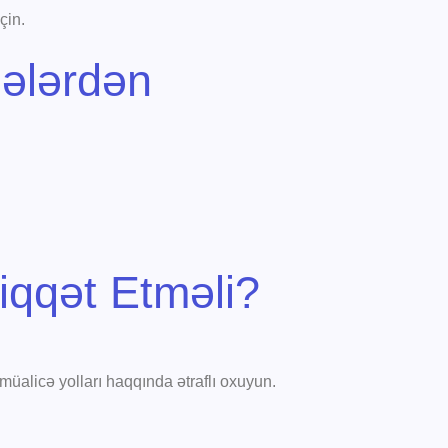
çin.
nələrdən
diqqət Etməli?
müalicə yolları haqqında ətraflı oxuyun.