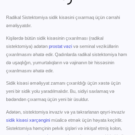
Radikal Sistektomiya sidik kisəsini çıxarmaq üçün cərrahi
əməliyyatdır.
Kişilərdə bütün sidik kisəsinin çıxarılması (radikal
sistektomiya) adətən
prostat vəzi
və seminal veziküllərin
çıxarılmasını əhatə edir. Qadınlarda radikal sistektomiya həm
də uşaqlığın, yumurtalıqların və vajinanın bir hissəsinin
çıxarılmasını əhatə edir.
Sidik kisəsi əməliyyat zamanı çıxarıldığı üçün xəstə üçün
yeni bir sidik yolu yaradılmalıdır. Bu, sidiyi saxlamaq və
bədəndən çıxarmaq üçün yeni bir üsuldur.
Adətən, sistektomiya invaziv və ya təkrarlanan qeyri-invaziv
sidik kisəsi xərçəngini
müalicə etmək üçün həyata keçirilir.
Sistektomiya həmçinin pelvik şişləri və inkişaf etmiş kolon,