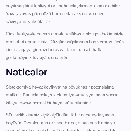
qayıtmaq kimi fəaliyyətləri məhdudlaşdırmaq lazım ola bilər.
Yavaş-yavaş gücünüzü bərpa edəcəksiniz və enerji
səviyyəniz yüksələcək.
Cinsi fəaliyyətə davam etmək təhlükəsiz olduqda həkiminizlə
məsləhətləşməlisiniz. Düzgün sağalmanın baş verməsi üçün
cinsi əlaqəyə girməzdən əvvəl təxminən altı həftə
gözləməyiniz tövsiyə oluna bilər.
Nəticələr
Sistektomiya həyat keyfiyyətinə böyük təsir potensialına
malikdir. Bununla belə, sistektomiya əməliyyatından sonra
kifayət qədər normal bir həyat sürə bilərsiniz.
Süni sidik kisəniz kiçik ölçülüdür. İlk bir neçə ayda yavaş
böyüyür. Əvvəlcə gün ərzində bir neçə saatdan bir sidiyə
çıxmağınız lazım ola bilər. Vaxt keçdikcə, idrar arasındakı