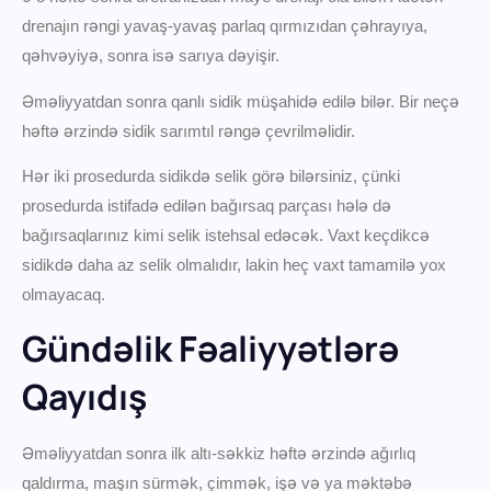
drenajın rəngi yavaş-yavaş parlaq qırmızıdan çəhrayıya,
qəhvəyiyə, sonra isə sarıya dəyişir.
Əməliyyatdan sonra qanlı sidik müşahidə edilə bilər. Bir neçə
həftə ərzində sidik sarımtıl rəngə çevrilməlidir.
Hər iki prosedurda sidikdə selik görə bilərsiniz, çünki
prosedurda istifadə edilən bağırsaq parçası hələ də
bağırsaqlarınız kimi selik istehsal edəcək. Vaxt keçdikcə
sidikdə daha az selik olmalıdır, lakin heç vaxt tamamilə yox
olmayacaq.
Gündəlik Fəaliyyətlərə
Qayıdış
Əməliyyatdan sonra ilk altı-səkkiz həftə ərzində ağırlıq
qaldırma, maşın sürmək, çimmək, işə və ya məktəbə