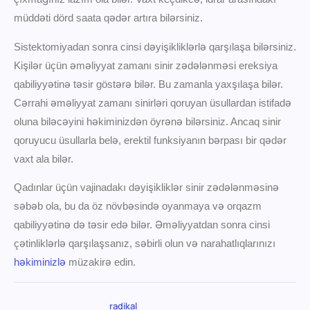
müddəti dörd saata qədər artıra bilərsiniz.
Sistektomiyadan sonra cinsi dəyişikliklərlə qarşılaşa bilərsiniz.
Kişilər üçün əməliyyat zamanı sinir zədələnməsi ereksiya
qabiliyyətinə təsir göstərə bilər. Bu zamanla yaxşılaşa bilər.
Cərrahi əməliyyat zamanı sinirləri qoruyan üsullardan istifadə
oluna biləcəyini həkiminizdən öyrənə bilərsiniz. Ancaq sinir
qoruyucu üsullarla belə, erektil funksiyanın bərpası bir qədər
vaxt ala bilər.
Qadınlar üçün vajinadakı dəyişikliklər sinir zədələnməsinə
səbəb ola, bu da öz növbəsində oyanmaya və orqazm
qabiliyyətinə də təsir edə bilər. Əməliyyatdan sonra cinsi
çətinliklərlə qarşılaşsanız, səbirli olun və narahatlıqlarınızı
həkiminizlə
müzakirə edin.
radikal