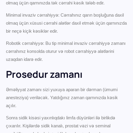
olmaq üçün qarnınızda tək cərrahi kəsik tələb edir.
Minimal invaziv cərrahiyyə: Cərrahınız qarın boşluğuna daxil
olmaq üçün xüsusi cərrahi alətlər daxil etmək üçün qarnınızda
bir neçə kiçik kəsiklər edir.
Robotik cərrahiyyə: Bu tip minimal invaziv cərrahiyyə zamanı
cərrahınız konsolda oturur və robot cərrahiyyə alətlərini
uzaqdan idarə edir.
Prosedur zamanı
Əməliyyat zamanı sizi yuxuya aparan bir dərman (ümumi
anesteziya) veriləcək. Yatdığınız zaman qarnınızda kəsik
açılır.
Sonra sidik kisəsi yaxınlıqdakı limfa düyünləri ilə birlikdə
çıxarılır. Kişilərdə sidik kanalı, prostat vəzi və seminal