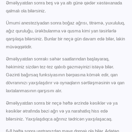
Əməliyyatdan sonra beş və ya altı günə qədər xəstəxanada
qalmalı ola bilərsiniz.
Ümumi anesteziyadan sonra boğaz ağrısı, titrəmə, yuxululuq,
ağız quruluğu, ürəkbulanma və qusma kimi yan təsirlərlə
qarşılaşa bilərsiniz. Bunlar bir neçə gün davam edə bilər, lakin
müvəqqətidir.
Əməliyyatdan sonrakı səhər saatlarından başlayaraq,
həkiminiz sizdən tez-tez qalxıb gəzməyinizi istəyə bilər.
Gəzinti bağırsaq funksiyasının bərpasına kömək edir, qan
dövranınızı yaxşılaşdırır və oynaqların sərtləşməsinin və qan
laxtalanmasının qarşısını alır.
Əməliyyatdan sonra bir neçə həftə ərzində kəsiklər və ya
kəsiklər ətrafında bəzi ağrı və ya narahatlıq hiss edə
bilərsiniz. Yaxşılaşdıqca ağrınız tədricən yaxşılaşacaq.
6-8 həftə sonra uretranızdan maye drenajı ola bilər. Adətən