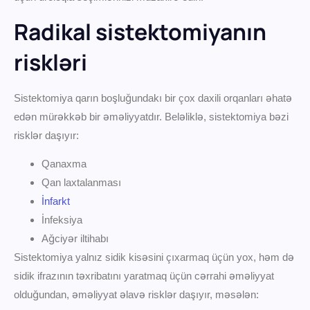
Radikal sistektomiyanın
riskləri
Sistektomiya qarın boşluğundakı bir çox daxili orqanları əhatə
edən mürəkkəb bir əməliyyatdır. Beləliklə, sistektomiya bəzi
risklər daşıyır:
Qanaxma
Qan laxtalanması
İnfarkt
İnfeksiya
Ağciyər iltihabı
Sistektomiya yalnız sidik kisəsini çıxarmaq üçün yox, həm də
sidik ifrazının təxribatını yaratmaq üçün cərrahi əməliyyat
olduğundan, əməliyyat əlavə risklər daşıyır, məsələn: