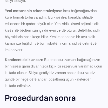
sidiyi toplayır.
Yeni məsanənin rekonstruksiyası:
İncə bağırsağınızdan
kürə formalı torba yaradılır. Bu kisə ileal kanalda istifadə
ediləndən bir qədər böyük olur. Yeni sidik kisəsi orijinal sidik
kisəsi ilə bədəninizin içində eyni yerdə oturur. Beləliklə, sidik
böyrəklərinizdən keçə bilər. Yeni məsanənin bir ucu sidik
kanalınıza bağlıdır və bu, nisbətən normal sidiyə getməyə
imkan verir.
Kontinent sidik anbarı:
Bu prosedur zamanı bağırsağınızın
bir hissəsi qarın divarınızda kiçik bir rezervuar yaratmaq üçün
istifadə olunur. Sidiyə getdiyiniz zaman anbar dolur və siz
gündə bir neçə dəfə anbarı boşaltmaq üçün kateterdən
istifadə edirsiniz.
Prosedurdan sonra