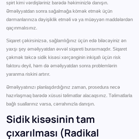
spirt kimi vərdişləriniz barədə həkiminizlə danışın.
Əməliyyatdan sonra sağalmağa kömək etmək üçün
dərmanlarınıza dəyişiklik etməli və ya müəyyən maddələrdən
qaçınmalısınız.
Siqaret çəkirsinizsə, sağlamlığınız üçün edə biləcəyiniz ən
yaxşı şey əməliyyatdan əvvəl siqareti buraxmaqdır. Siqaret
çəkmək təkcə sidik kisəsi xərçənginin inkişafı üçün risk
faktoru deyil, həm də əməliyyatdan sonra problemlərin
yaranma riskini artırır.
Əməliyyatınızı planlaşdırdığınız zaman, prosedura necə
hazırlaşmaq barədə xüsusi təlimatlar alacaqsınız. Təlimatlarla
bağlı suallarınız varsa, cərrahınızla danışın.
Sidik kisəsinin tam
çıxarılması (Radikal