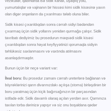
veziküllər, qadınlarda isə sidik kanalı, uşaqlıq yolu,
yumurtalıqlar və vajinanın bir hissəsi kimi sidik kisəsinə yaxın
olan digər orqanların da çıxarılması tələb oluna bilər.
Sidik kisəsi çıxarıldıqdan sonra cərrah sidiyi bədəndən
çıxarmaq üçün sidik yollarını yenidən qurmağa çalışır. Sidik
təxribatı dediyimiz bu prosedurun məqsədi sidik kisəsi
çıxarıldıqdan sonra həyat keyfiyyətinizi qorumaqla sidiyin
təhlükəsiz saxlanmasını və vaxtında atılmasını
asanlaşdırmaqdır.
Bunun üçün bir neçə variant var:
İleal boru
: Bu prosedur zamanı cərrah ureterlərə bağlanan və
böyrəklərinizi qarın divarınızdakı açılışa (stoma) birləşdirən bir
boru yaratmaq üçün kiçik bağırsağınızın bir parçasından
istifadə edir. Sidik davamlı olaraq açılan yerdən axır. Qarnınıza
taxılan torba dərinizə yapışır və siz onu boşaldana qədər