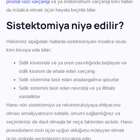
prostat vəzi xərçəngi
və ya endometrium xərçəngi kimi halları
da müalicə etmək üçün həyata keçirilə bilər.
Sistektomiya niyə edilir?
Həkiminiz aşağıdakı hallarda sistektomiyanı müalicə üsulu
kimi tövsiyə edə bilər:
Sidik kisəsində və ya onun yaxınlığında başlayan və
sidik kisəsini də əhatə edən xərçəng
Sidik sisteminə təsir edən anadangəlmə qüsurlar
Sidik sistemini təsir edən nevroloji və ya iltihabi
xəstəliklər
Hansı növ sistektomiya və rekonstruksiyaya ehtiyacınız
olması əməliyyatınızın səbəbi, ümumi sağlamlığınız və
seçimləriniz də daxil olmaqla bir neçə faktordan asılıdır. Hansı
prosedurların sizin üçün uyğun olduğunu müəyyən etmək
üçün uroloqla seçimlərinizi müzakirə edin.