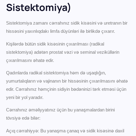
Sistektomiya)
Sistektomiya zamanı cərrahınız sidik kisəsini və uretranın bir
hissəsini yaxınlıqdakı limfa düyünləri ilə birlikdə çıxarır.
Kişilərdə bütün sidik kisəsinin çıxarılması (radikal
sistektomiya) adətən prostat vəzi və seminal veziküllərin
çıxarılmasını əhatə edir.
Qadınlarda radikal sistektomiya həm də uşaqlığın,
yumurtalıqların və vajinanın bir hissəsinin çıxarılmasını əhatə
edir. Cərrahınız həmçinin sidiyin bədəninizi tərk etməsi üçün
yeni bir yol yaradır.
Cərrahınız əməliyyatınız üçün bu yanaşmalardan birini
tövsiyə edə bilər:
Açıq cərrahiyyə: Bu yanaşma çanaq və sidik kisəsinə daxil