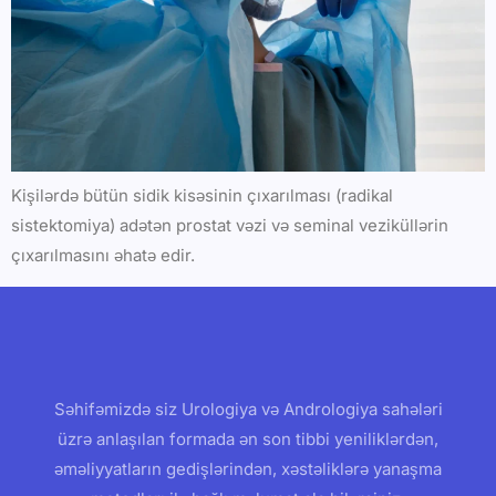
Kişilərdə bütün sidik kisəsinin çıxarılması (radikal
sistektomiya) adətən prostat vəzi və seminal veziküllərin
çıxarılmasını əhatə edir.
Səhifəmizdə siz Urologiya və Andrologiya sahələri
üzrə anlaşılan formada ən son tibbi yeniliklərdən,
əməliyyatların gedişlərindən, xəstəliklərə yanaşma