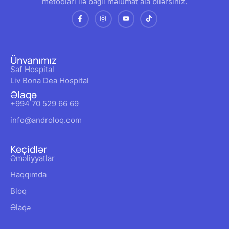
metodları ilə bağlı məlumat ala bilərsiniz.
Ünvanımız
Saf Hospital
Liv Bona Dea Hospital
Əlaqə
+994 70 529 66 69
info@androloq.com
Keçidlər
Əməliyyatlar
Haqqımda
Bloq
Əlaqə