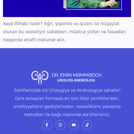
Xaya iltihabı nədir? Ağrı, şişkinlik və qızartı ilə müşayiət
olunan bu xəstəliyin səbəbləri, müalicə yolları və fəsadları
haqqında ətraflı məlumat alın.
Səhifəmizdə siz Urologiya və Andrologiya sahələri
üzrə anlaşılan formada ən son tibbi yeniliklərdən,
əməliyyatların gedişlərindən, xəstəliklərə yanaşma
metodları ilə bağlı məlumat ala bilərsiniz.