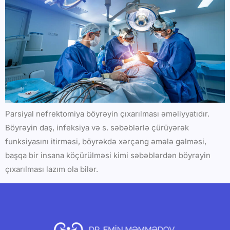
Parsiyal nefrektomiya böyrəyin çıxarılması əməliyyatıdır.
Böyrəyin daş, infeksiya və s. səbəblərlə çürüyərək
funksiyasını itirməsi, böyrəkdə xərçəng əmələ gəlməsi,
başqa bir insana köçürülməsi kimi səbəblərdən böyrəyin
çıxarılması lazım ola bilər.