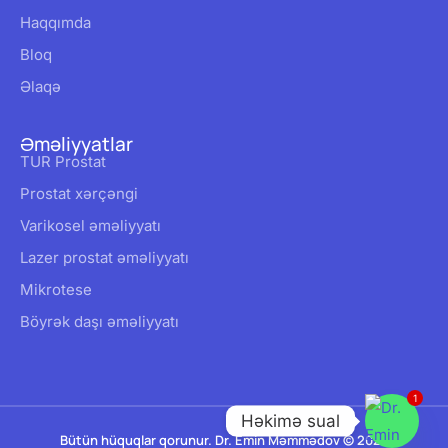
Haqqımda
Bloq
Əlaqə
Əməliyyatlar
TUR Prostat
Prostat xərçəngi
Varikosel əməliyyatı
Lazer prostat əməliyyatı
Mikrotese
Böyrək daşı əməliyyatı
1
Həkimə sual
Bütün hüquqlar qorunur. Dr. Emin Məmmədov © 2026