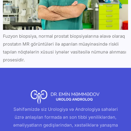
Fuzyon biopsiya, normal prostat biopsiyalarına əlavə olaraq
prostatın MR görüntüləri ilə aparılan müayinəsində riskli
tapılan nöqtələrin xüsusi iynələr vasitəsilə nümunə alınması
prosesidir.
Səhifəmizdə siz Urologiya və Andrologiya sahələri
üzrə anlaşılan formada ən son tibbi yeniliklərdən,
əməliyyatların gedişlərindən, xəstəliklərə yanaşma