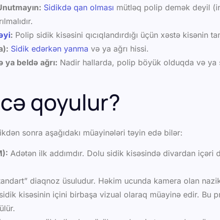
Unutmayın:
Sidikdə qan olması
mütləq polip demək deyil (i
ılmalıdır.
əyi
:
Polip sidik kisəsini qıcıqlandırdığı üçün xəstə kisənin t
a):
Sidik edərkən yanma
və ya ağrı hissi.
ə ya beldə ağrı:
Nadir hallarda, polip böyük olduqda və ya s
cə qoyulur?
dikdən sonra aşağıdakı müayinələri təyin edə bilər:
):
Adətən ilk addımdır. Dolu sidik kisəsində divardan içəri 
standart” diaqnoz üsuludur. Həkim ucunda kamera olan nazik, 
idik kisəsinin içini birbaşa vizual olaraq müayinə edir. Bu 
ülür.