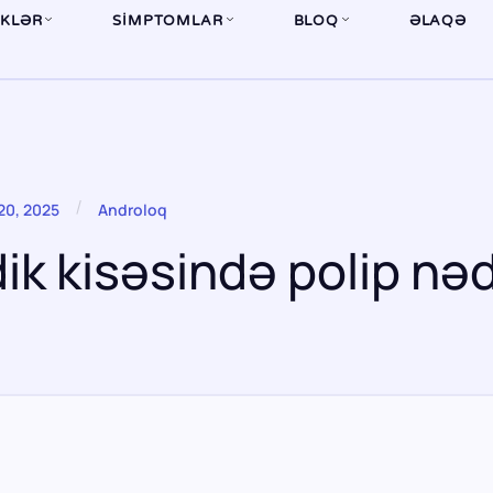
İKLƏR
SIMPTOMLAR
BLOQ
ƏLAQƏ
/
20, 2025
Androloq
dik kisəsində polip nəd