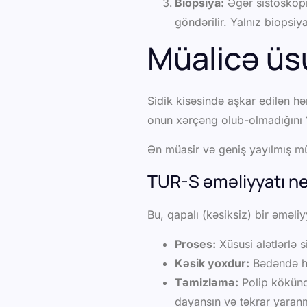
Biopsiya:
Əgər sistoskopi
göndərilir. Yalnız biopsiy
Müalicə üsu
Sidik kisəsində aşkar edilən hər
onun xərçəng olub-olmadığın
Ən müasir və geniş yayılmış m
TUR-S əməliyyatı nec
Bu, qapalı (kəsiksiz) bir əməliy
Proses:
Xüsusi alətlərlə si
Kəsik yoxdur:
Bədəndə heç
Təmizləmə:
Polip kökündə
dayansın və təkrar yaranm