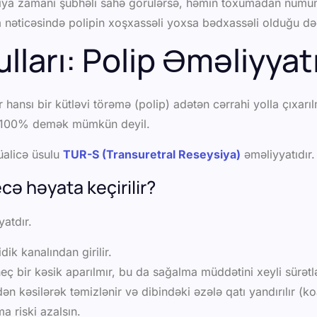
ya zamanı şübhəli sahə görülərsə, həmin toxumadan nümunə
a nəticəsində polipin xoşxassəli yoxsa bədxassəli olduğu dəq
lları: Polip Əməliyyat
 hansı bir kütləvi törəmə (polip) adətən cərrahi yolla çıxarıl
ı 100% demək mümkün deyil.
üalicə üsulu
TUR-S (Transuretral Reseysiya)
əməliyyatıdır.
ə həyata keçirilir?
yatdır.
dik kanalından girilir.
 bir kəsik aparılmır, bu da sağalma müddətini xeyli sürətlə
n kəsilərək təmizlənir və dibindəki əzələ qatı yandırılır (ko
a riski azalsın.