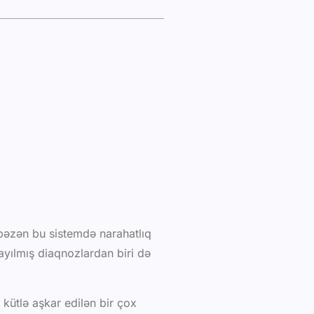
n bəzən bu sistemdə narahatlıq
yılmış diaqnozlardan biri də
kütlə aşkar edilən bir çox