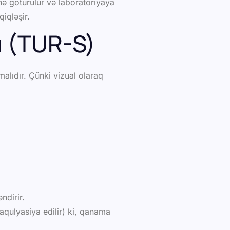
 götürülür və laboratoriyaya
iqləşir.
ı (TUR-S)
malıdır. Çünki vizual olaraq
ndirir.
aqulyasiya edilir) ki, qanama