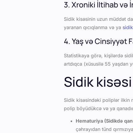
3. Xroniki İltihab və 
Sidik kisəsinin uzun müddət da
yaranan qıcıqlanma və ya
sidik
4. Yaş və Cinsiyyət 
Statistikaya görə, kişilərdə si
artdıqca (xüsusilə 55 yaşdan yux
Sidik kisəs
Sidik kisəsindəki poliplər ilki
polip böyüdükcə və ya qanadıq
Hematuriya (Sidikdə qan
çəhrayıdan tünd qırmızıya