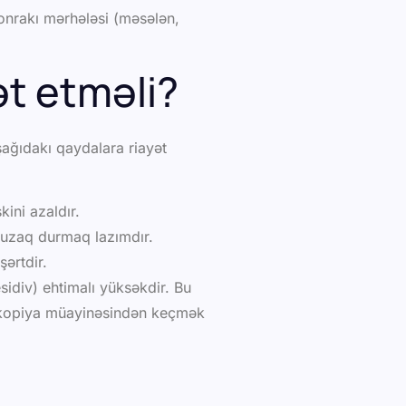
onrakı mərhələsi (məsələn,
t etməli?
ağıdakı qaydalara riayət
kini azaldır.
 uzaq durmaq lazımdır.
ərtdir.
esidiv) ehtimalı yüksəkdir. Bu
toskopiya müayinəsindən keçmək