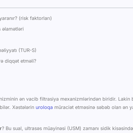
yaranır? (risk faktorları)
s əlamətləri
məliyyatı (TUR-S)
ə diqqət etməli?
anizminin ən vacib filtrasiya mexanizmlərindən biridir. Laki
bilər. Xəstələrin
uroloqa
müraciət etməsinə səbəb olan ən ya
r
? Bu sual, ultrasəs müayinəsi (USM) zamanı sidik kisəsində 