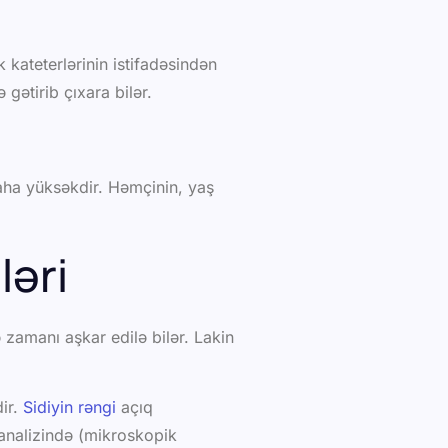
k kateterlərinin istifadəsindən
gətirib çıxara bilər.
 daha yüksəkdir. Həmçinin, yaş
ləri
 zamanı aşkar edilə bilər. Lakin
ir.
Sidiyin rəngi
açıq
 analizində (mikroskopik