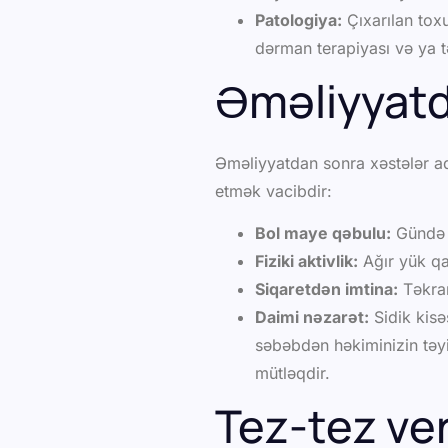
Patologiya:
Çıxarılan tox
dərman terapiyası və ya tə
Əməliyyatd
Əməliyyatdan sonra xəstələr ad
etmək vacibdir:
Bol maye qəbulu:
Gündə ə
Fiziki aktivlik:
Ağır yük qa
Siqaretdən imtina:
Təkrar
Daimi nəzarət:
Sidik kisə
səbəbdən həkiminizin təy
mütləqdir.
Tez-tez ver