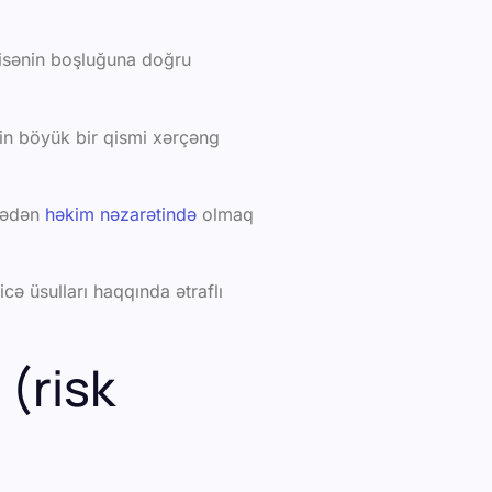
 kisənin boşluğuna doğru
rin böyük bir qismi xərçəng
rmədən
həkim nəzarətində
olmaq
cə üsulları haqqında ətraflı
 (risk