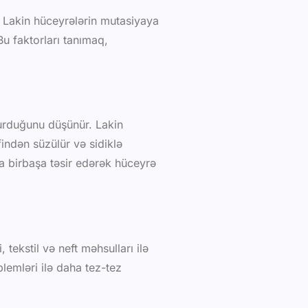
. Lakin hüceyrələrin mutasiyaya
u faktorları tanımaq,
vurduğunu düşünür. Lakin
indən süzülür və sidiklə
na birbaşa təsir edərək hüceyrə
tekstil və neft məhsulları ilə
lemləri ilə daha tez-tez