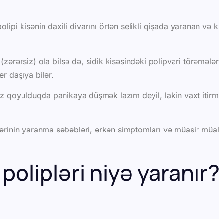
polipi kisənin daxili divarını örtən selikli qişada yaranan və
zərərsiz) ola bilsə də, sidik kisəsindəki polipvari törəmələ
r daşıya bilər.
 qoyulduqda panikaya düşmək lazım deyil, lakin vaxt iti
ərinin yaranma səbəbləri, erkən simptomları və müasir müali
 polipləri niyə yaranır?