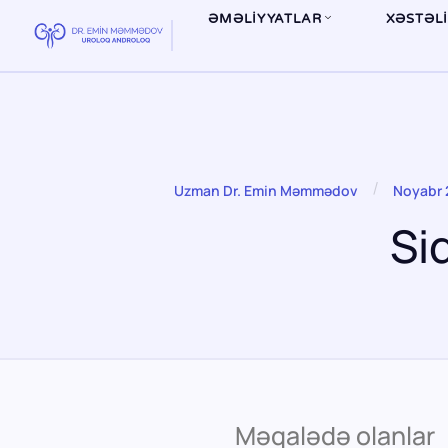
ƏMƏLİYYATLAR
XƏSTƏL
/
Uzman Dr. Emin Məmmədov
Noyabr 
Si
Məqalədə olanlar