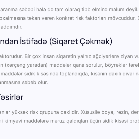
q yaranma səbəbi hələ də tam olaraq tibb elminə məlum deyil
oxalmasına təkan verən konkret risk faktorları mövcuddur. B
 addımdır.
ından İstifadə (Siqaret Çəkmək)
aktorudur. Bir çox insan siqaretin yalnız ağciyərlərə ziyan 
n (xərçəng yaradan) maddələr qana sorulur, böyrəklər tərəf
li maddələr sidik kisəsində toplandıqda, kisənin daxili divarı
anmasına səbəb olur.
əsirlər
lar yüksək risk qrupuna daxildir. Xüsusilə boya, rezin, dəri, 
mi kimyəvi maddələrə məruz qaldıqları üçün sidik kisəsi prob