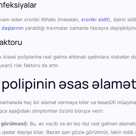
İnfeksiyalar
vam edən xroniki iltihabı (məsələn,
xroniki sistit
), daimi sidi
 daşlarının
yaratdığı travmalar zamanla hüceyrə dəyişikliyinə 
Faktoru
dik kisəsi poliplərinə rast gəlmə ehtimalı qadınlara nisbətən
arı) risk faktoru da artır.
i polipinin əsas əlamət
n mərhələdə heç bir əlamət verməyə bilər və təsadüfi müayinə
ca aşağıdakı simptomlar özünü büruzə verir:
 görülməsi):
Bu, ən vacib və ən tez-tez rast gəlinən əlamətd
 qədər dəyişə bilər. Bəzən qan gözlə görünmür, lakin sidik