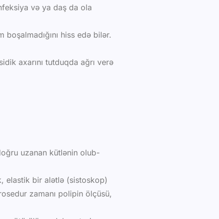
nfeksiya və ya daş da ola
am boşalmadığını hiss edə bilər.
idik axarını tutduqda ağrı verə
doğru uzanan kütlənin olub-
elastik bir alətlə (sistoskop)
prosedur zamanı polipin ölçüsü,