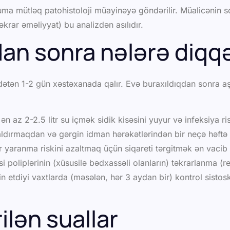
uma mütləq patohistoloji müayinəyə göndərilir. Müalicənin s
krar əməliyyat) bu analizdən asılıdır.
an sonra nələrə diqqə
ətən 1-2 gün xəstəxanada qalır. Evə buraxıldıqdan sonra aş
n az 2-2.5 litr su içmək sidik kisəsini yuyur və infeksiya ris
ldırmaqdan və gərgin idman hərəkətlərindən bir neçə həftə
 yaranma riskini azaltmaq üçün siqareti tərgitmək ən vacib ş
si poliplərinin (xüsusilə bədxassəli olanların) təkrarlanma (r
in etdiyi vaxtlarda (məsələn, hər 3 aydan bir) kontrol sis
ilən suallar