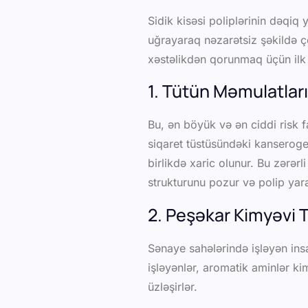
Sidik kisəsi poliplərinin dəqi
uğrayaraq nəzarətsiz şəkildə ç
xəstəlikdən qorunmaq üçün ilk
1. Tütün Məmulatlar
Bu, ən böyük və ən ciddi risk f
siqaret tüstüsündəki kanseroge
birlikdə xaric olunur. Bu zərər
strukturunu pozur və polip yar
2. Peşəkar Kimyəvi T
Sənaye sahələrində işləyən insan
işləyənlər, aromatik aminlər ki
üzləşirlər.