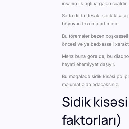
insanın ilk ağlına gələn sualdır.
Sadə dildə desək, sidik kisəsi 
böyüyən toxuma artımıdır.
Bu törəmələr bəzən xoşxassəli (
öncəsi və ya bədxassəli xarakte
Məhz buna görə də, bu diaqnoz
həyati əhəmiyyət daşıyır.
Bu məqalədə sidik kisəsi polipl
məlumat əldə edəcəksiniz.
Sidik kisəsi
faktorları)