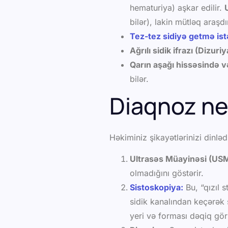
hematuriya) aşkar edilir.
bilər), lakin mütləq araşdır
Tez-tez sidiyə getmə ist
Ağrılı sidik ifrazı (Dizuriy
Qarın aşağı hissəsində v
bilər.
Diaqnoz ne
Həkiminiz şikayətlərinizi dinlə
Ultrasəs Müayinəsi (USM
olmadığını göstərir.
Sistoskopiya:
Bu, “qızıl 
sidik kanalından keçərək s
yeri və forması dəqiq gör