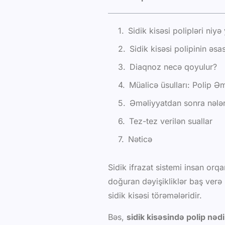
Sidik kisəsi polipləri niyə 
Sidik kisəsi polipinin əsa
Diaqnoz necə qoyulur?
Müalicə üsulları: Polip Ə
Əməliyyatdan sonra nələr
Tez-tez verilən suallar
Nəticə
Sidik ifrazat sistemi insan orq
doğuran dəyişikliklər baş verə 
sidik kisəsi törəmələridir.
Bəs,
sidik kisəsində polip nədi