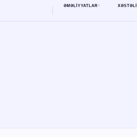
ƏMƏLİYYATLAR
XƏSTƏL