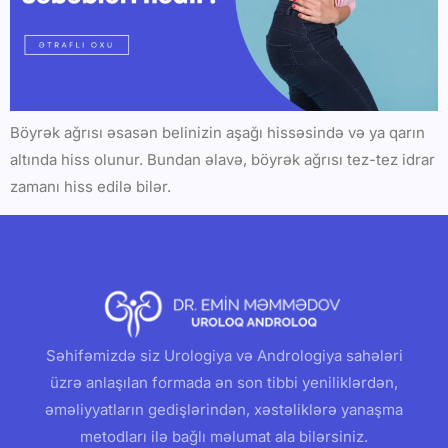
Böyrək ağrısı əsasən belinizin aşağı hissəsində və ya qarın
altında hiss olunur. Bundan əlavə, böyrək ağrısı tez-tez idrar
zamanı hiss edilə bilər.
Səhifəmizdə siz Urologiya və Andrologiya sahələri
üzrə anlaşılan formada ən son tibbi yeniliklərdən,
əməliyyatların gedişlərindən, xəstəliklərə yanaşma
metodları ilə bağlı məlumat ala bilərsiniz.