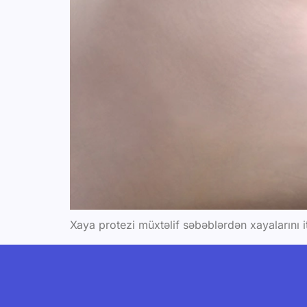
Xaya protezi müxtəlif səbəblərdən xayalarını 