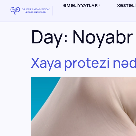
ƏMƏLİYYATLAR
XƏSTƏL
Day:
Noyabr 
Xaya protezi nədi