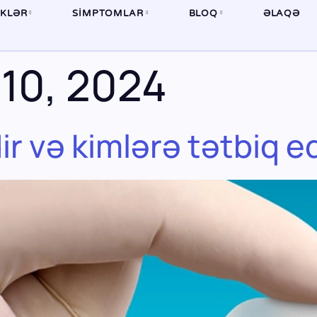
İKLƏR
SIMPTOMLAR
BLOQ
ƏLAQƏ
10, 2024
r və kimlərə tətbiq ed