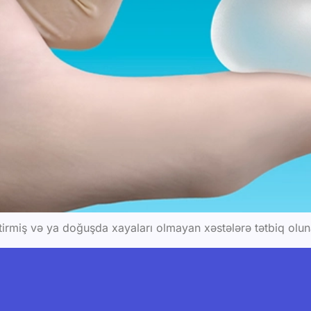
itirmiş və ya doğuşda xayaları olmayan xəstələrə tətbiq olu