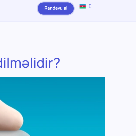
Randevu al
ilməlidir?