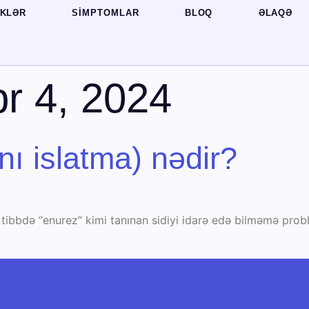
İKLƏR
SIMPTOMLAR
BLOQ
ƏLAQƏ
r 4, 2024
nı islatma) nədir?
ə tibbdə “enurez” kimi tanınan sidiyi idarə edə bilməmə prob