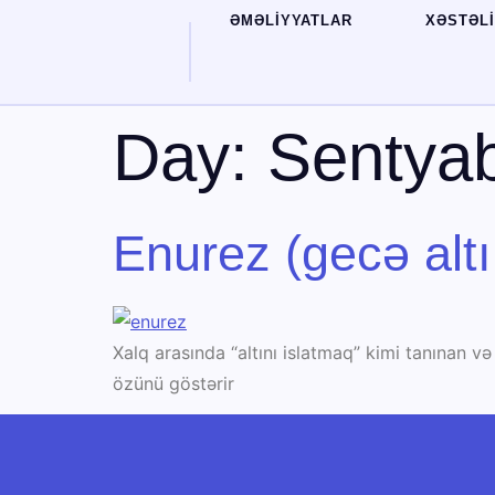
ƏMƏLİYYATLAR
XƏSTƏL
Day:
Sentyab
Enurez (gecə altı
Xalq arasında “altını islatmaq” kimi tanınan v
özünü göstərir