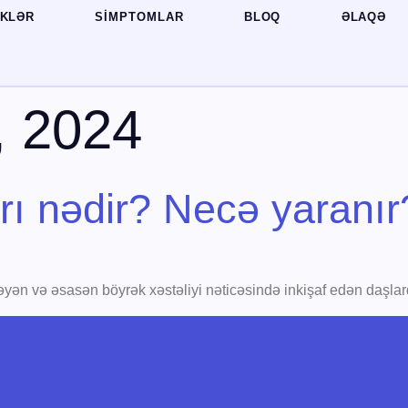
İKLƏR
SIMPTOMLAR
BLOQ
ƏLAQƏ
, 2024
arı nədir? Necə yaranır
yən və əsasən böyrək xəstəliyi nəticəsində inkişaf edən daşlar