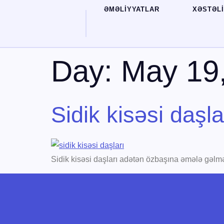
ƏMƏLİYYATLAR
XƏSTƏL
Day:
May 19
Sidik kisəsi daşl
Sidik kisəsi daşları adətən özbaşına əmələ gəlmə