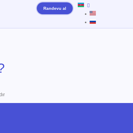
Randevu al
?
dır