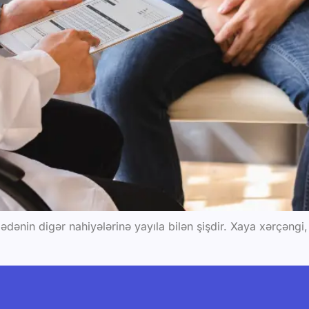
ənin digər nahiyələrinə yayıla bilən şişdir. Xaya xərçəngi