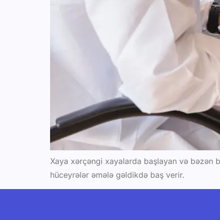
Xaya xərçəngi xayalarda başlayan və bəzən bəd
hüceyrələr əmələ gəldikdə baş verir.