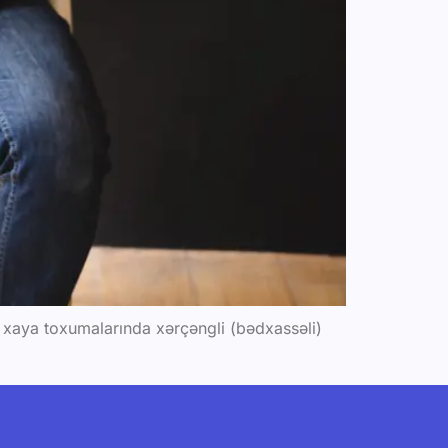
, xaya toxumalarında xərçəngli (bədxassəli)