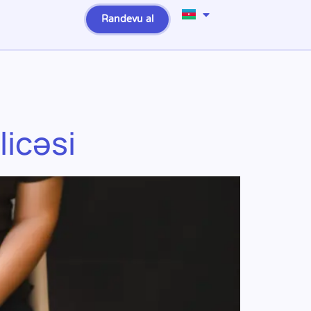
Randevu al
icəsi