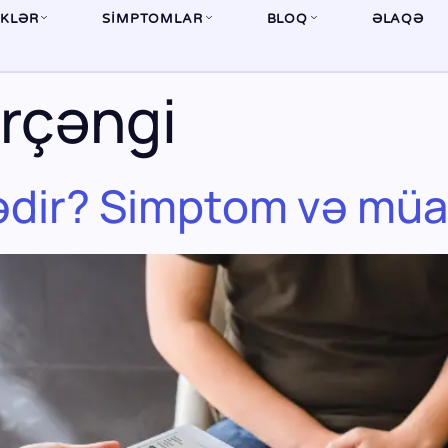
İKLƏR
SIMPTOMLAR
BLOQ
ƏLAQƏ
rçəngi
ədir? Simptom və müal