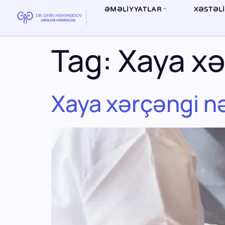
ƏMƏLİYYATLAR
XƏSTƏL
Tag:
Xaya xə
Xaya xərçəngi n