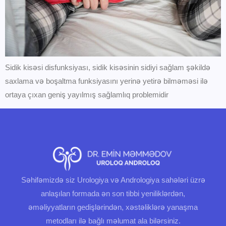
Sidik kisəsi disfunksiyası, sidik kisəsinin sidiyi sağlam şəkildə
saxlama və boşaltma funksiyasını yerinə yetirə bilməməsi ilə
ortaya çıxan geniş yayılmış sağlamlıq problemidir
Səhifəmizdə siz Urologiya və Andrologiya sahələri üzrə
anlaşılan formada ən son tibbi yeniliklərdən,
əməliyyatların gedişlərindən, xəstəliklərə yanaşma
metodları ilə bağlı məlumat ala bilərsiniz.