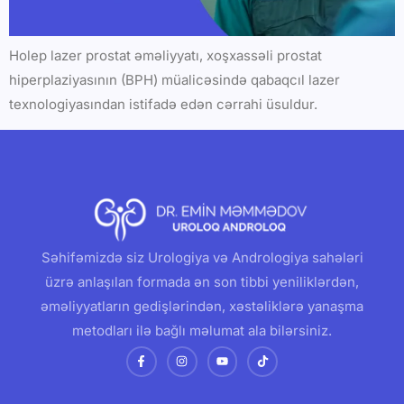
Holep lazer prostat əməliyyatı, xoşxassəli prostat
hiperplaziyasının (BPH) müalicəsində qabaqcıl lazer
texnologiyasından istifadə edən cərrahi üsuldur.
Səhifəmizdə siz Urologiya və Andrologiya sahələri
üzrə anlaşılan formada ən son tibbi yeniliklərdən,
əməliyyatların gedişlərindən, xəstəliklərə yanaşma
metodları ilə bağlı məlumat ala bilərsiniz.