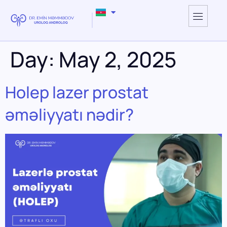
Day:
May 2, 2025
Holep lazer prostat
əməliyyatı nədir?