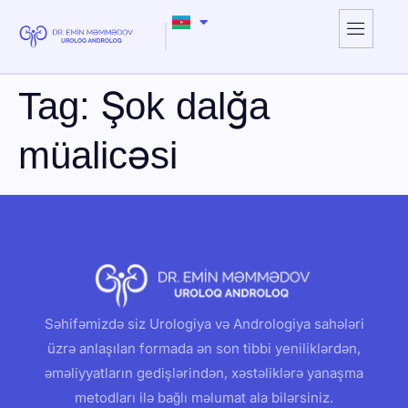
Tag:
Şok dalğa
müalicəsi
Səhifəmizdə siz Urologiya və Andrologiya sahələri
üzrə anlaşılan formada ən son tibbi yeniliklərdən,
əməliyyatların gedişlərindən, xəstəliklərə yanaşma
metodları ilə bağlı məlumat ala bilərsiniz.